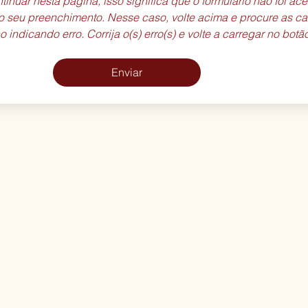
tinuar nesta página, isso significa que o formulário não foi aceit
o seu preenchimento. Nesse caso, volte acima e procure as cai
indicando erro. Corrija o(s) erro(s) e volte a carregar no botão
Enviar