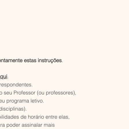
tentamente estas instruções
.
qui
.
rrespondentes.
 seu Professor (ou professores),
eu programa letivo.
isciplinas).
lidades de horário entre elas,
ara poder assinalar mais