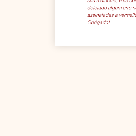
sua matrícula, e se con
detetado algum erro n
assinaladas a vermelho 
Obrigado!