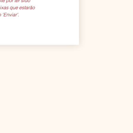
e por ter sido 
xas que estarão 
 'Enviar'.