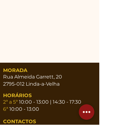
MORADA
Rua Almeida Garrett, 20
2795-012 Linda-a-Velha
HORÁRIOS
2ª a 5ª
10:00 - 13:00 | 14:30 - 17:30
6ª
10:00 - 13:00
CONTACTOS
Telef.
214 191 102
|
964 953 207
Email
geral@novaatena.pt