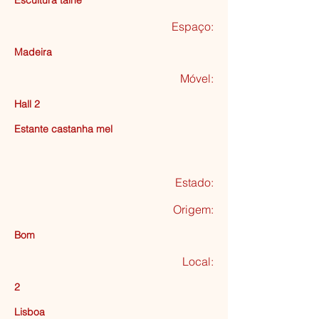
Escultura talhe
Espaço:
Madeira
Móvel:
Hall 2
Estante castanha mel
Estado:
Origem:
Bom
Local:
2
Lisboa