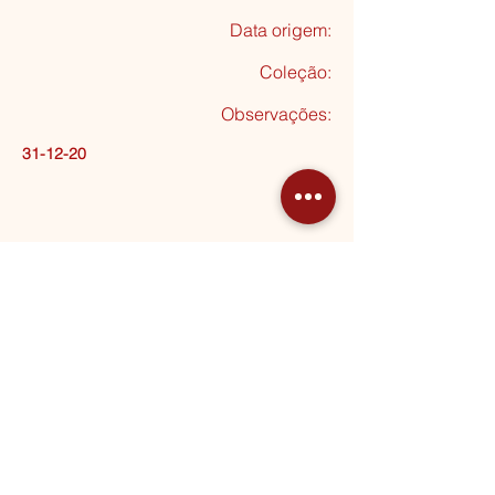
Data origem:
Coleção
:
Observações:
31-12-20
Seguinte
MORADA
Rua Almeida Garrett, 20
2795-012 Linda-a-Velha
HORÁRIOS
2ª a 5ª
10:00 - 13:00 | 14:30 - 17:30