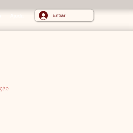
s
Ajuda
Entrar
ção.