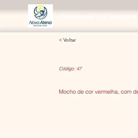
Página Inicial
A Nova Atena
< Voltar
Código:
47
Mocho de cor vermelha, com de