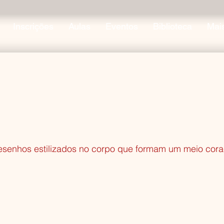
Inscrições
Aulas
Eventos
Biblioteca
Mai
senhos estilizados no corpo que formam um meio cora