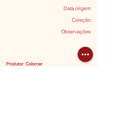
Data origem:
Coleção
:
Observações:
Produtor: Colorcer
Seguinte
MORADA
Rua Almeida Garrett, 20
2795-012 Linda-a-Velha
HORÁRIOS
2ª a 5ª
10:00 - 13:00 | 14:30 - 17:30