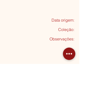
Data origem:
Coleção
:
Observações:
Seguinte
MORADA
Rua Almeida Garrett, 20
2795-012 Linda-a-Velha