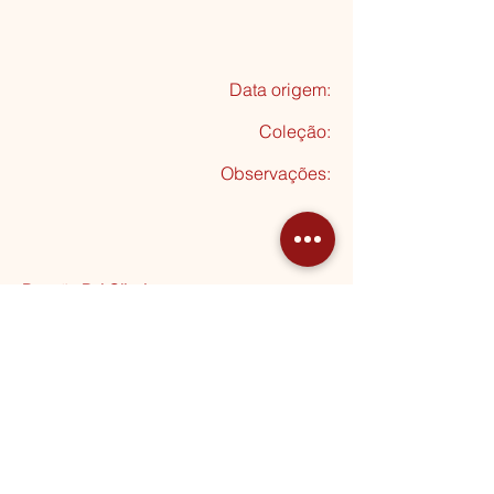
Data origem:
Coleção
:
Observações:
Doação Rui Oliveira
Seguinte
MORADA
Rua Almeida Garrett, 20
2795-012 Linda-a-Velha