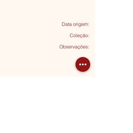
Data origem:
Coleção
:
Observações:
Seguinte
MORADA
Rua Almeida Garrett, 20
2795-012 Linda-a-Velha