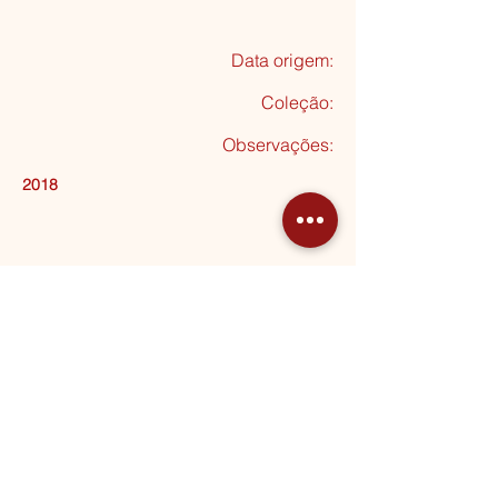
Data origem:
Coleção
:
Observações:
2018
Seguinte
MORADA
Rua Almeida Garrett, 20
2795-012 Linda-a-Velha
HORÁRIOS