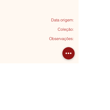
Data origem:
Coleção
:
Observações:
Seguinte
MORADA
Rua Almeida Garrett, 20
2795-012 Linda-a-Velha