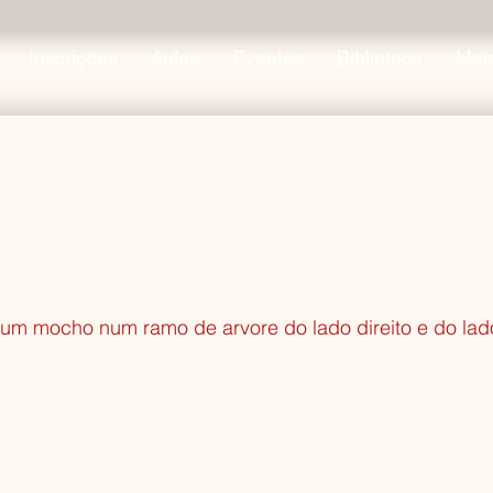
Inscrições
Aulas
Eventos
Biblioteca
Mai
 um mocho num ramo de arvore do lado direito e do la