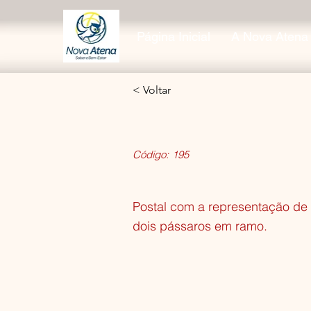
Página Inicial
A Nova Atena
< Voltar
Código:
195
Postal com a representação de
dois pássaros em ramo.