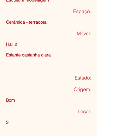
Escultura modelagem
Espaço:
Cerâmica - terracota
Móvel:
Hall 2
Estante castanha clara
Estado:
Origem:
Bom
Local:
3