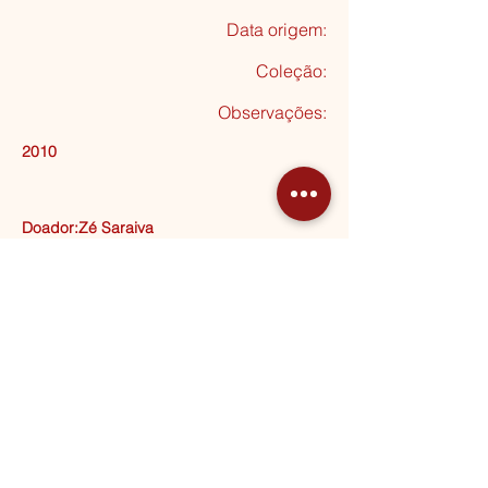
Data origem:
Coleção
:
Observações:
2010
Doador:Zé Saraiva
Seguinte
MORADA
Rua Almeida Garrett, 20
2795-012 Linda-a-Velha
HORÁRIOS
2ª a 5ª
10:00 - 13:00 | 14:30 - 17:30