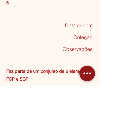
6
Data origem:
Coleção
:
Observações:
Faz parte de um conjunto de 2 elementos.:
FCP e SCP
Seguinte
MORADA
Rua Almeida Garrett, 20