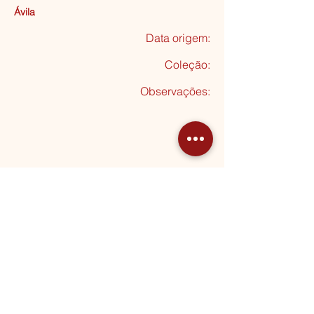
Ávila
Data origem:
Coleção
:
Observações:
Seguinte
MORADA
Rua Almeida Garrett, 20
2795-012 Linda-a-Velha
HORÁRIOS