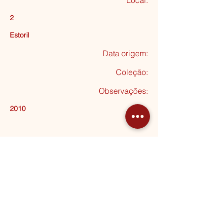
Local:
2
Estoril
Data origem:
Coleção
:
Observações:
2010
Doado por Carminda
Seguinte
MORADA
Rua Almeida Garrett, 20