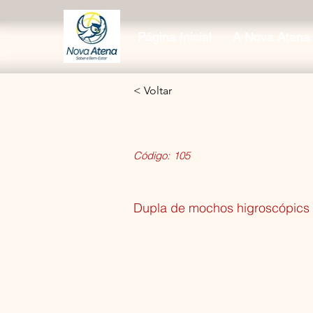
Página Inicial
A Nova Atena
< Voltar
Código:
105
Dupla de mochos higroscópics 