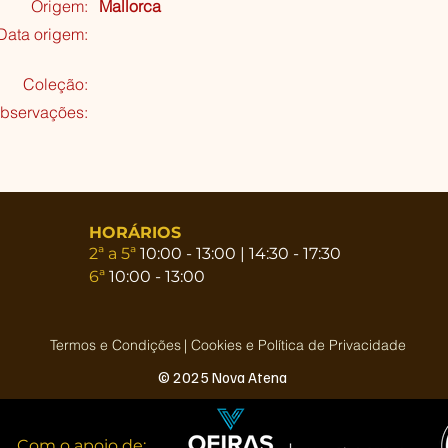
Origem:
Mallorca
Data origem:
Coleção
:
bservações:
HORÁRIOS
2ª a 5ª
10:00 - 13:00 | 14:30 - 17:30
6ª
10:00 - 13:00
Termos e Condições
| Cookies e Política de Privacidade
© 2025 Nova Atena
Com o apoio de: