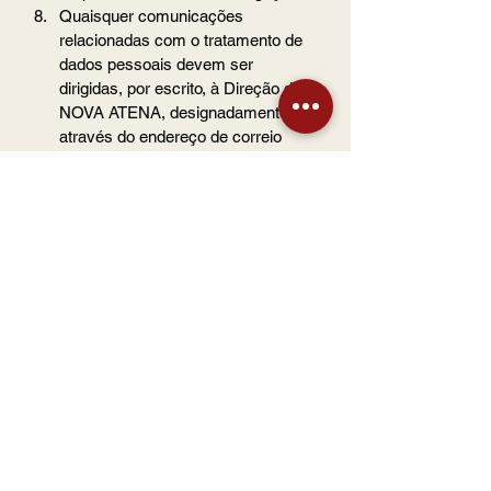
Quaisquer comunicações 
relacionadas com o tratamento de 
dados pessoais devem ser 
dirigidas, por escrito, à Direção da 
NOVA ATENA, designadamente 
através do endereço de correio 
eletrónico 
novaatena.geral@gmail.com
.
__________________________
Declaro ter tomado 
conhecimento das presentes 
informações sobre tratamento de 
dados pessoais, bem como ter 
sido informado(a) de que o texto 
integral da Política de Proteção 
de Dados Pessoais da NOVA 
ATENA pode ser consultado nas 
instalações da instituição ou no 
seu sítio da Internet 