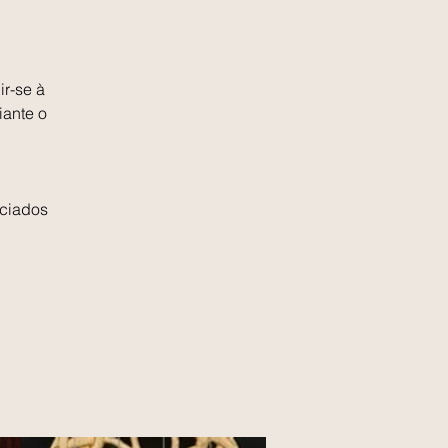
ir-se à
iante o
ociados