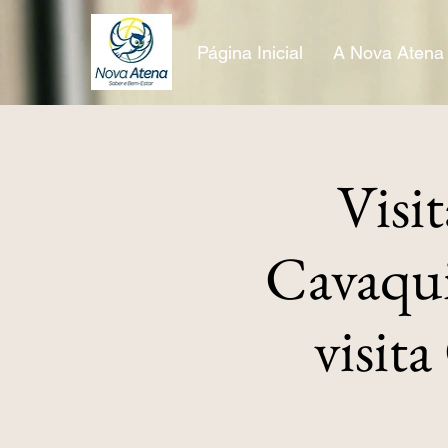
Página Inicial
A Nova Atena
Visi
Cavaqui
visit