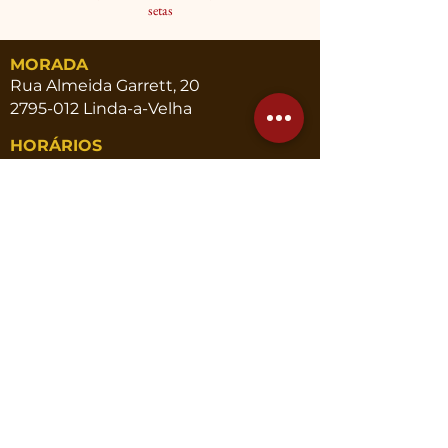
setas
MORADA
Rua Almeida Garrett, 20
2795-012 Linda-a-Velha
HORÁRIOS
2ª a 5ª
10:00 - 13:00 | 14:30 - 17:30
6ª
10:00 - 13:00
CONTACTOS
Telef.
214 191 102
|
964 953 207
Email
geral@novaatena.pt
www.novaatena.pt
CONTACTE-NOS
Termos e Condições
| Cookies e Política de Privacidade