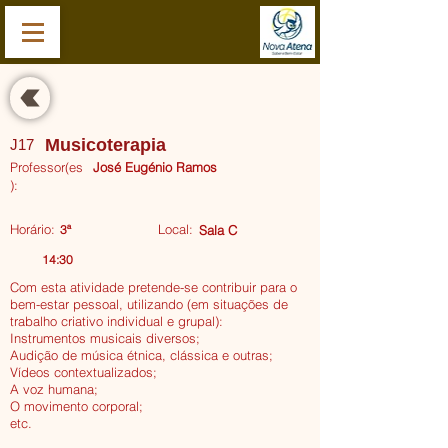
Musicoterapia
J17
Professor(es
José Eugénio Ramos
):
Horário:
Local:
3ª
Sala C
14:30
Com esta atividade pretende-se contribuir para o
bem-estar pessoal, utilizando (em situações de
trabalho criativo individual e grupal):
Instrumentos musicais diversos;
Audição de música étnica, clássica e outras;
Vídeos contextualizados;
A voz humana;
O movimento corporal;
Musicoterapia.jpg
etc.