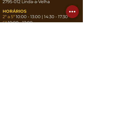
2795-012 Linda-a-Velha
HORÁRIOS
2ª a 5ª
10:00 - 13:00 | 14:30 - 17:30
6ª
10:00 - 13:00
CONTACTOS
Telef.
214 191 102
|
964 953 207
Email
geral@novaatena.pt
www.novaatena.pt
CONTACTE-NOS
Termos e Condições
| Cookies e Política de Privacidade
© 2025 Nova Atena
Com o apoio de: