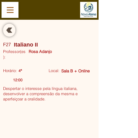
Italiano II
F27
Professor(es
Rosa Adanjo
):
Horário:
Local:
4ª
Sala B + Online
12:00
Despertar o interesse pela língua italiana,
desenvolver a compreensão da mesma e
ITALIANO II Programa_page-0001.jpg
aperfeiçoar a oralidade.