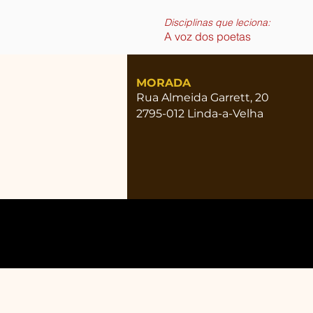
Disciplinas que leciona:
A voz dos poetas
MORADA
Rua Almeida Garrett, 20
2795-012 Linda-a-Velha