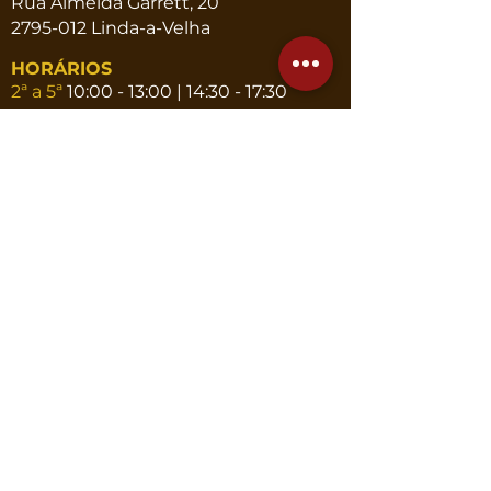
Rua Almeida Garrett, 20
2795-012 Linda-a-Velha
HORÁRIOS
2ª a 5ª
10:00 - 13:00 | 14:30 - 17:30
6ª
10:00 - 13:00
CONTACTOS
Telef.
214 191 102
|
964 953 207
Email
geral@novaatena.pt
www.novaatena.pt
CONTACTE-NOS
Termos e Condições
| Cookies e Política de Privacidade
© 2025 Nova Atena
Com o apoio de: