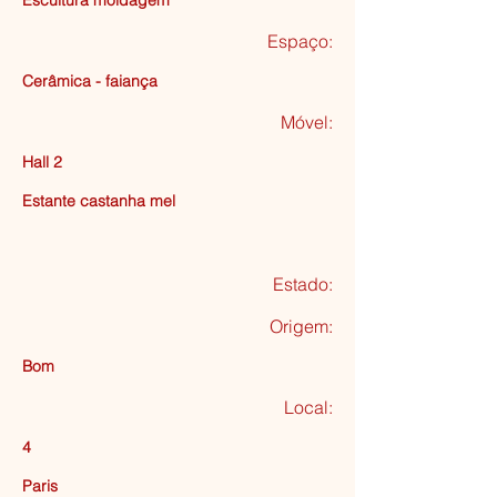
Escultura moldagem
Espaço:
Cerâmica - faiança
Móvel:
Hall 2
Estante castanha mel
Estado:
Origem:
Bom
Local:
4
Paris