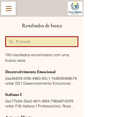
Resultados de busca
783 resultados encontrados com uma
busca vazia
Desenvolvimento Emocional
0aa4b629-5f36-4960-92c1-7e9639469b79
voltar D01 Desenvolvimento Emocional
Professor(es): Antonieta Faria Horário: 4ª
12:00 Local: Sala A Processo de adquirir
Italiano I
habilidades para entender, expressar e
0ec77b94-35e2-4bf1-8f84-7f90e87422f5
regular as próprias emoções. Redução do
voltar F26 Italiano I Professor(es): Rosa
stress e ansiedade. Aumento de auto-
Adanjo Horário: 4ª 11:00 Local: Sala B +
estima e confiança, resiliência emocional.
Online Despertar o interesse pela língua